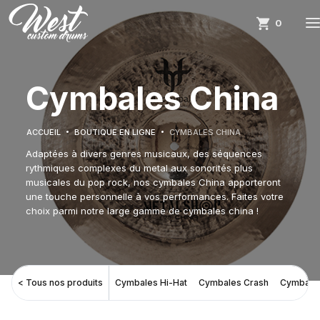
0
Cymbales China
ACCUEIL
BOUTIQUE EN LIGNE
CYMBALES CHINA
Adaptées à divers genres musicaux, des séquences
rythmiques complexes du metal aux sonorités plus
musicales du pop rock, nos cymbales China apporteront
une touche personnelle à vos performances. Faites votre
choix parmi notre large gamme de cymbales china !
< Tous nos produits
Cymbales Hi-Hat
Cymbales Crash
Cymbale