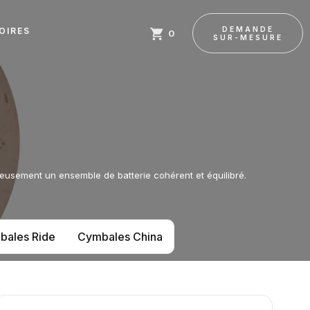
DEMANDE
OIRES
0
SUR-MESURE
eusement un ensemble de batterie cohérent et équilibré.
bales Ride
Cymbales China