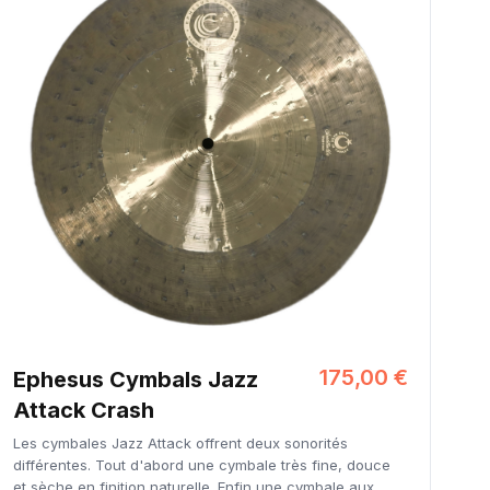
175,00 €
Ephesus Cymbals Jazz
Attack Crash
Les cymbales Jazz Attack offrent deux sonorités
différentes. Tout d'abord une cymbale très fine, douce
et sèche en finition naturelle. Enfin une cymbale aux