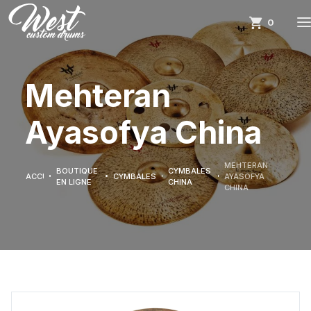
0
Mehteran
Ayasofya China
MEHTERAN
BOUTIQUE
CYMBALES
ACCUEIL
CYMBALES
AYASOFYA
EN LIGNE
CHINA
CHINA