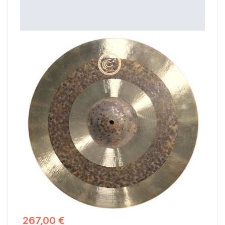
Ephesus Cymbals Hokka Ride
Les cymbales Ride Hokka ont une cloche martelée large
mais non tournée qui est très bien définie, brillante et
forte, néanmoins si elles sont jouées doucement avec des
baguettes légères, ce sont des cymbales pleines,
pétillantes et prononcées bien adaptées aux sessions
acoustiques à faible volume.
267,00 €