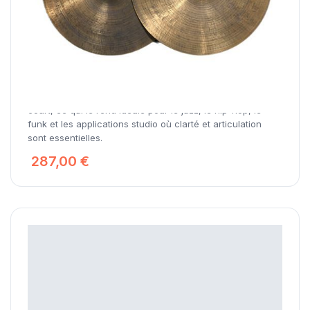
Ephesus Cymbals Vintage 1997 Hi-Hat
Le Hi-Hat Vintage 1997 présente une surface tournée
avec un revêtement appliqué en usine qui réduit la
brillance et accentue la sécheresse. Il offre un son
contrôlé et précis, avec un effet wash minimal et une
réponse à la baguette puissante et définie. Son son est
chaud et complexe, avec une attaque sèche et un decay
court, ce qui le rend idéale pour le jazz, le hip-hop, le
funk et les applications studio où clarté et articulation
sont essentielles.
287,00 €