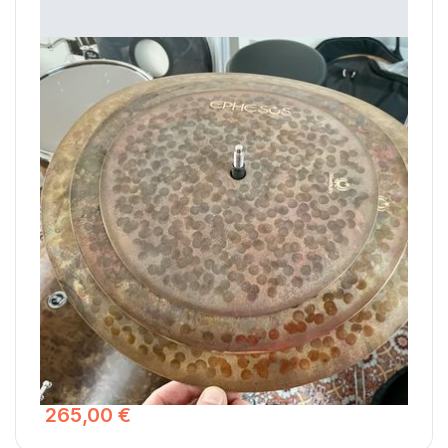
Ephesus Cymbals Clap 9" 11" 13"
Conçu pour reproduire de manière acoustique le son d'un
clap 8bits, ces trois cymbales à la forme et au son
particulier seront très appréciées des amateurs de funk,
disco ,soul, gospel et hip-hop. Il est possible de régler le
decay du stack en serrant plus ou moins l'ailette du pied
de cymbale.
265,00 €