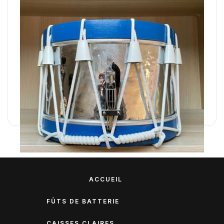
En stock : Tambour 15' Rénové
Tambour 4/4 d'ordonnance rénové
300,00 €
ACCUEIL
FÛTS DE BATTERIE
CAISSES CLAIRES