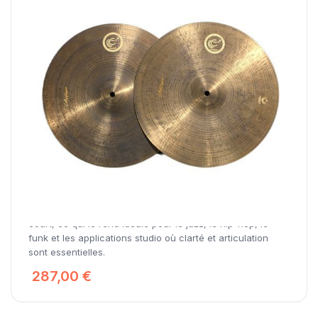
Ephesus Cymbals Vintage 1997 Hi-Hat
Le Hi-Hat Vintage 1997 présente une surface tournée
avec un revêtement appliqué en usine qui réduit la
brillance et accentue la sécheresse. Il offre un son
contrôlé et précis, avec un effet wash minimal et une
réponse à la baguette puissante et définie. Son son est
chaud et complexe, avec une attaque sèche et un decay
court, ce qui le rend idéale pour le jazz, le hip-hop, le
funk et les applications studio où clarté et articulation
sont essentielles.
287,00 €