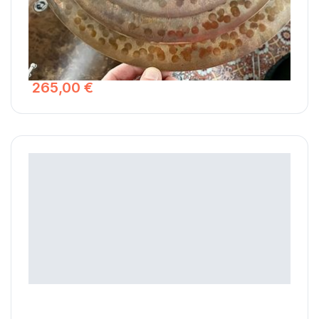
clap 8bits, ces trois cymbales à la forme et au son
particulier seront très appréciées des amateurs de funk,
disco ,soul, gospel et hip-hop. Il est possible de régler le
decay du stack en serrant plus ou moins l'ailette du pied
de cymbale.
265,00 €