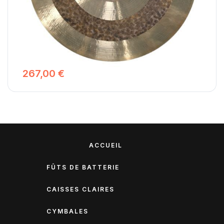
Les cymbales Ride Hokka ont une cloche martelée large
mais non tournée qui est très bien définie, brillante et
forte, néanmoins si elles sont jouées doucement avec des
baguettes légères, ce sont des cymbales pleines,
pétillantes et prononcées bien adaptées aux sessions
acoustiques à faible volume.
267,00 €
ACCUEIL
FÛTS DE BATTERIE
CAISSES CLAIRES
CYMBALES