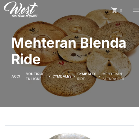
0
Mehteran Blenda
Ride
BOUTIQUE
CYMBALES
MEHTERAN
ACCUEIL
CYMBALES
EN LIGNE
RIDE
BLENDA RIDE