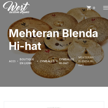
0
Mehteran Blenda
Hi-hat
MEHTERAN
BOUTIQUE
CYMBALES
ACCUEIL
CYMBALES
BLENDA HI-
EN LIGNE
HI-HAT
HAT