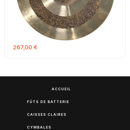
Ephesus Cymbals Hokka Ride
Les cymbales Ride Hokka ont une cloche martelée large
mais non tournée qui est très bien définie, brillante et
forte, néanmoins si elles sont jouées doucement avec des
baguettes légères, ce sont des cymbales pleines,
pétillantes et prononcées bien adaptées aux sessions
acoustiques à faible volume.
267,00 €
ACCUEIL
FÛTS DE BATTERIE
CAISSES CLAIRES
CYMBALES