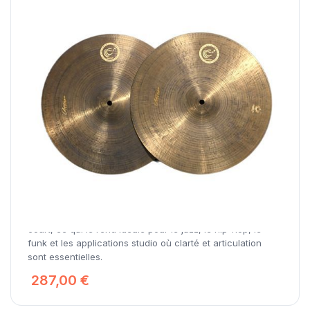
Ephesus Cymbals Vintage 1997 Hi-Hat
Le Hi-Hat Vintage 1997 présente une surface tournée
avec un revêtement appliqué en usine qui réduit la
brillance et accentue la sécheresse. Il offre un son
contrôlé et précis, avec un effet wash minimal et une
réponse à la baguette puissante et définie. Son son est
chaud et complexe, avec une attaque sèche et un decay
court, ce qui le rend idéale pour le jazz, le hip-hop, le
funk et les applications studio où clarté et articulation
sont essentielles.
287,00 €