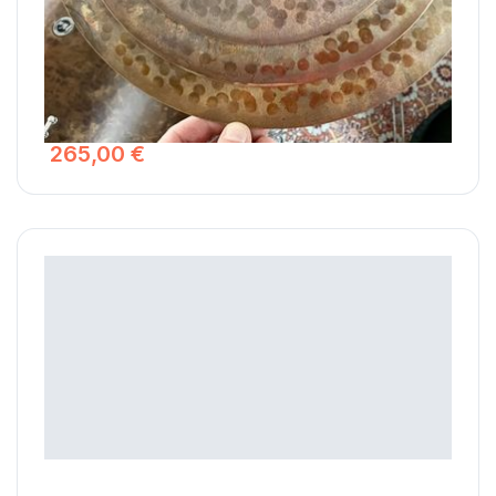
Conçu pour reproduire de manière acoustique le son d'un
clap 8bits, ces trois cymbales à la forme et au son
particulier seront très appréciées des amateurs de funk,
disco ,soul, gospel et hip-hop. Il est possible de régler le
decay du stack en serrant plus ou moins l'ailette du pied
de cymbale.
265,00 €