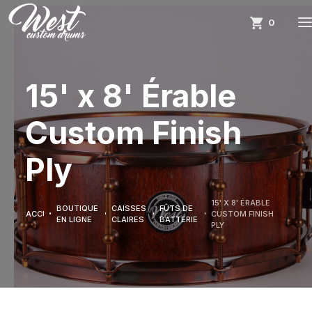
0
15' x 8' Érable
Custom Finish
Ply
15' X 8' ÉRABLE
BOUTIQUE
CAISSES
FÛTS DE
ACCUEIL
CUSTOM FINISH
EN LIGNE
CLAIRES
BATTERIE
PLY